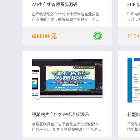
AU生产线管理系统源码
生产线管理软件针对中小型制造企业的生
PHP
产应用而开发，能够帮助企业建立一个规
设计，
范准确即时的生产数据库，同时实现轻
还有对
松、规范、细致的生产业务、库存业务一
或课程
688.00 元
110.
体化管理工作。提高管理效率、掌握及
值，欢
时、准确、全面的生产动态，有效控制生
产过程。适用于所有从事产品制造及有库
存管理的企业。
2020-06-12
视频贴片广告客户经理版源码
创客互联微信广告平台是全新的视频贴片
平台型
广告平台1、创客互联视频贴片广告可以帮
情填报
客户快速提高营销效果,提升产品曝光量 点
事情要