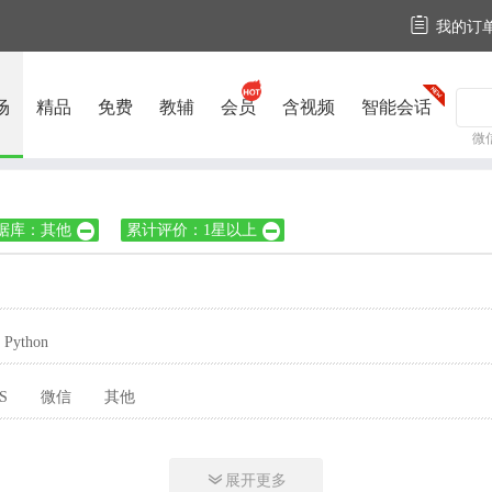

我的订
场
精品
免费
教辅
会员
含视频
智能会话
微
据库：其他
累计评价：1星以上


Python
S
微信
其他

展开更多