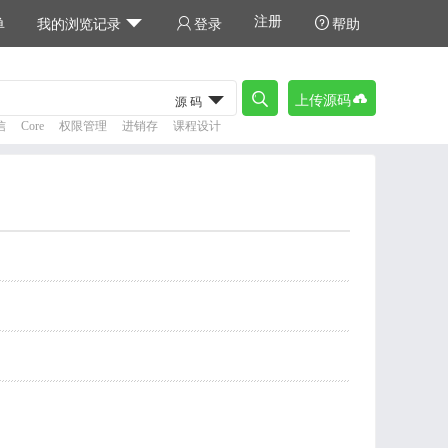
注册



单
我的浏览记录
登录
帮助



上传源码
源码
信
Core
权限管理
进销存
课程设计