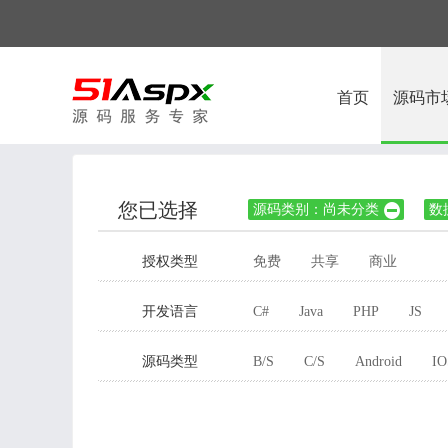
首页
源码市
您已选择
源码类别：尚未分类
数

授权类型
免费
共享
商业
开发语言
C#
Java
PHP
JS
源码类型
B/S
C/S
Android
IO