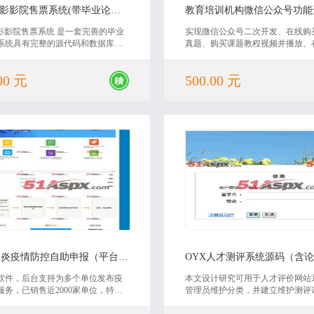
PHP电影影院售票系统(带毕业论文)源码
电影影院售票系统 是一套完善的毕业
实现微信公众号二次开发、在线购
系统具有完整的源代码和数据库，
真题、购买课题教程视频并播放、
应的毕业论文。非常适合毕业设计
名支付、查询考试成绩、导出报名
设计使用，具有非常高的学习价
导入考试成绩、实现微信授权自动
00 元
500.00 元
迎下载。
2020-05-19
2020-05-26
新型肺炎疫情防控自助申报（平台版）源码
OYX人才测评系统源码（含
软件，后台支持为多个单位发布疫
本文设计研究可用于人才评价网站
服务，已销售近2000家单位，特殊
管理员维护分类，并建立维护测评
快。为各级政府机构、街道社区、
根据数据的积累，建立值得信赖的