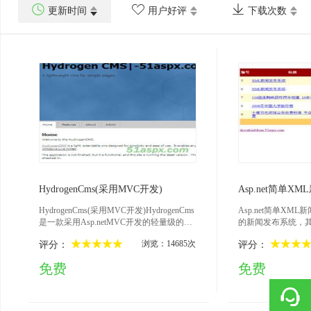



更新时间
用户好评
下载次数
2009-03-12
200
HydrogenCms(采用MVC开发)
Asp.net简单X
HydrogenCms(采用MVC开发)HydrogenCms
Asp.net简单XM
是一款采用Asp.netMVC开发的轻量级的C
的新闻发布系统，其中
MS，是一个全功能的、低要求的、开源的
加的新闻数据，add_new
浏览：14685次
评分：
评分：
CMS，它使用asp.netmvc,linq2sql,linq2xml,
e.aspx,edit_news.a
还借鉴了BlogEngine,Kigg的一些优点。可
的页面。news_mana
免费
免费
以在线更换皮肤，可以在后台设置网站标
可以集中管理修改
题及管理员密码等，数据存储采用的是XM
用面相对象开发news
L。由于该系统功能还在完善中，下一步会
件，默认管理帐号密码
有更多的功能会上线，比如：MoreskinsCo