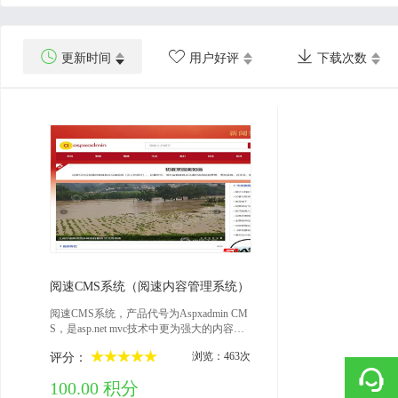



更新时间
用户好评
下载次数
2023-09-15
阅速CMS系统（阅速内容管理系统）
阅速CMS系统，产品代号为Aspxadmin CM
S，是asp.net mvc技术中更为强大的内容管
理系统。本系统基于B/S结构和asp.net MVC
浏览：463次
评分：
架构创建，传承53BK数字报刊系统优秀安
全基因。它能快速搭建新闻门户网站、文
100.00 积分
章系统、手机app后端等网站、管理和发布