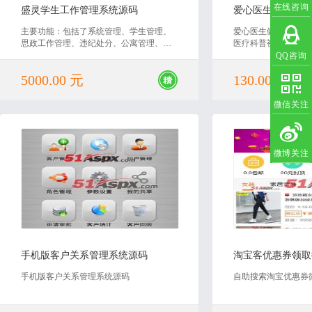
在线咨询
盛灵学生工作管理系统源码
主要功能：包括了系统管理、学生管理、
爱心医生健康知识门
思政工作管理、违纪处分、公寓管理、个
医疗科普视频、语音
人办公、教务管理、招生管理、评奖评
答平台！本网站是一
QQ咨询
优、助学贷款、勤工助学等20多个模块 技
享平台！提供医疗科
5000.00 元
130.00 元
术特点：运用C#语言开发，数据库Sqlserve
科普文章等多种疾病
r2014，运用了Highcharts、dataGrid、poshyt
助力医生实现知识沉
ip等、使用了大量的ajax交互
享受健康美好生活，
微信关注
微博关注
2018-06-20
2019
手机版客户关系管理系统源码
手机版客户关系管理系统源码
自助搜索淘宝优惠券