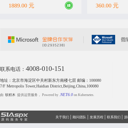
b,->,<-,Enter在商品表格自由的移动。很大
者身份，通过后则返
1889.00 元
360.00 元
提高入库，出库，采购，调拨工作效率。
过则返回空，并加入
了“不能看（C++D
编译）”及“非合法调
4008-010-151
联系电话：
地址：北京市海淀区中关村新东方南楼七层 邮编：100080
7/F Metropolis Tower,Haidian District,Beijing,China,100080
.NET6.0
由
软积木
提供运营服务， Powered by
on Kubernetes.
关于我们
顾问团队
发展历程
联系我们
源