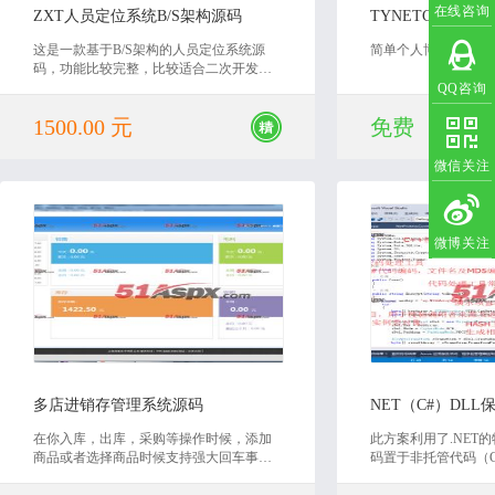
在线咨询
ZXT人员定位系统B/S架构源码
TYNETCOREB
这是一款基于B/S架构的人员定位系统源
简单个人博客管理系统
码，功能比较完整，比较适合二次开发人
员使用，有需要的朋友可以下载看一下。
QQ咨询
1500.00 元
免费
微信关注
微博关注
2020-07-20
2020
多店进销存管理系统源码
在你入库，出库，采购等操作时候，添加
此方案利用了.NET
商品或者选择商品时候支持强大回车事
码置于非托管代码（C
件，比如：选择入库商品之后，可以通过ta
态编译特性来编译代