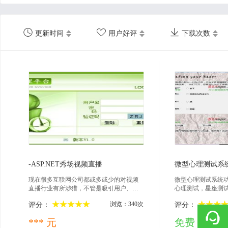



更新时间
用户好评
下载次数
2022-10-09
201
-ASP.NET秀场视频直播
微型心理测试系
现在很多互联网公司都或多或少的对视频
微型心理测试系统
直播行业有所涉猎，不管是吸引用户、投
心理测试，星座测
资、还是增加用户粘性，一套视频直播系
分为普通用户和管
浏览：340次
评分：
评分：
统是必不可少的
星座，读心术，专
此代码，只适合初学.n
*** 元
免费
注意：开发环境为Visua