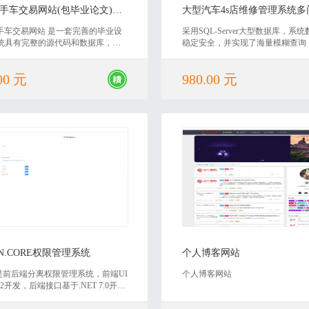
PHP二手车交易网站(包毕业论文)源码
二手车交易网站 是一套完善的毕业设
采用SQL-Server大型数据库，系
统具有完整的源代码和数据库，还
稳定安全，并实现了海量模糊查询
的毕业论文。非常适合毕业设计或
网即时通讯、条码识别等大量的高
计使用，具有非常高的学习价值，
00 元
980.00 元
载。
2022-12-06
2022-11-28
IN.CORE权限管理系统
个人博客网站
in是前后端分离权限管理系统，前端UI
个人博客网站
e2开发，后端接口基于.NET 7.0开