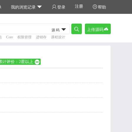
注册



单
我的浏览记录
登录
帮助



上传源码
源码
信
Core
权限管理
进销存
课程设计
累计评价：2星以上
