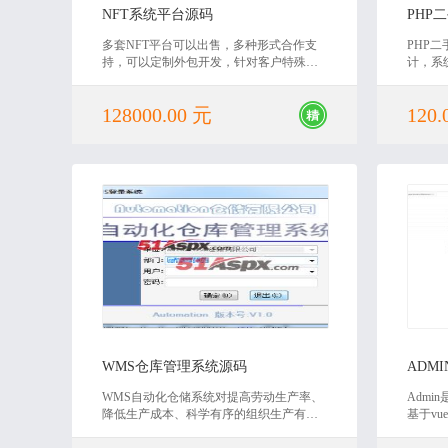
NFT系统平台源码
多套NFT平台可以出售，多种形式合作支
PHP
持，可以定制外包开发，针对客户特殊需
计，系
求进行定制，也可以开放源代码，卖源代
有对应
码，支持二次开发
课程设
128000.00 元
120.
欢迎下
2020-07-31
WMS仓库管理系统源码
ADM
WMS自动化仓储系统对提高劳动生产率、
Adm
降低生产成本、科学有序的组织生产有着
基于vu
非常重要的作用。立体仓库作为现代物流
发。