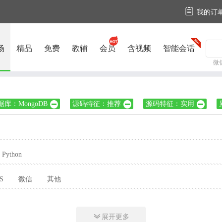

我的订
场
精品
免费
教辅
会员
含视频
智能会话
微
据库：MongoDB
源码特征：推荐
源码特征：实用



Python
S
微信
其他

展开更多