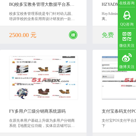
在线咨询
BQ校多宝教务管理大数据平台系统源码
HZYADMIN后
校多宝校务管理系统是专门针对幼儿园、
HzyAdmin后台通
培训学校的业务应用而设计研发的一款行
离。
业应用软件。校管家校务管理系统融入先
QQ咨询
进的协同管理理念，运用领先的信息化、
2500.00 元
免费
网络化处理技术，结合丰富的教育培训行
业经验，切实有效的解决幼儿园、培训学
校日常工作中的关键应用。
微信关注
微博关注
2020-05-26
2020
FY多用户三级分销商系统源码
支付宝条码支付P
在原先单用户基础上升级为多用户分销商
支付宝POS支付平
系统【地图定位功能，实体店店铺可以自
下
主发布商品和下架商品，管理自己发货订