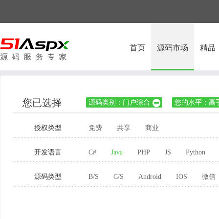
首页
源码市场
精品
您已选择
源码类别：门户综合
您的水平：高

授权类型
免费
共享
商业
开发语言
C#
Java
PHP
JS
Python
源码类型
B/S
C/S
Android
IOS
微信