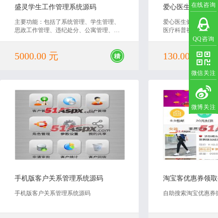
在线咨询
盛灵学生工作管理系统源码
主要功能：包括了系统管理、学生管理、
爱心医生健康知识门
思政工作管理、违纪处分、公寓管理、个
医疗科普视频、语音
人办公、教务管理、招生管理、评奖评
答平台！本网站是一
QQ咨询
优、助学贷款、勤工助学等20多个模块 技
享平台！提供医疗科
5000.00 元
130.00 元
术特点：运用C#语言开发，数据库Sqlserve
科普文章等多种疾病
r2014，运用了Highcharts、dataGrid、poshyt
助力医生实现知识沉
ip等、使用了大量的ajax交互
享受健康美好生活，
微信关注
微博关注
2018-06-20
2019
手机版客户关系管理系统源码
手机版客户关系管理系统源码
自助搜索淘宝优惠券