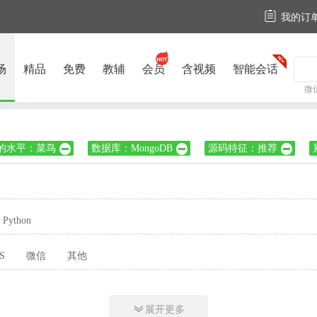

我的订
场
精品
免费
教辅
会员
含视频
智能会话
微
的水平：菜鸟
数据库：MongoDB
源码特征：推荐



Python
S
微信
其他

展开更多