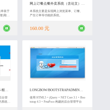
网上订餐点餐外卖系统（含论文）源码
连串装于
本系统主要是实现网上浏览菜单、订餐、
签)取代
产生订单等功能的系统。
，辅助
时间。
160.00 元
2022-02-17
通用后台管理系统 MVC5+EF6 框架源码
LONGBOW/BOOTSTRAPADMIN后台管理系统
的后台管
使用 HTML5 + jQuery + NET Core 3.1 + Boo
的系统，
tstrap 4.3 + PetaPoco 构建的后台管理平台
洁大