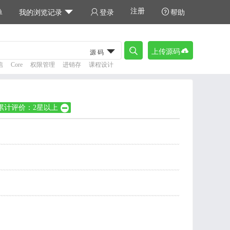
注册



单
我的浏览记录
登录
帮助



上传源码
源码
信
Core
权限管理
进销存
课程设计
累计评价：2星以上
