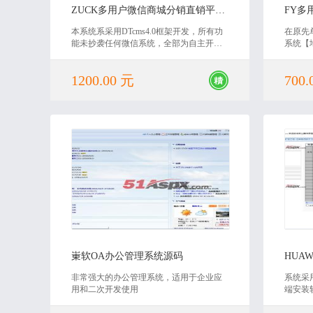
ZUCK多用户微信商城分销直销平台源码
FY多
本系统系采用DTcms4.0框架开发，所有功
在原先
能未抄袭任何微信系统，全部为自主开
系统【
发。
主发布
单】
1200.00 元
700.
2019-01-28
崬软OA办公管理系统源码
非常强大的办公管理系统，适用于企业应
系统采
用和二次开发使用
端安装
用户成