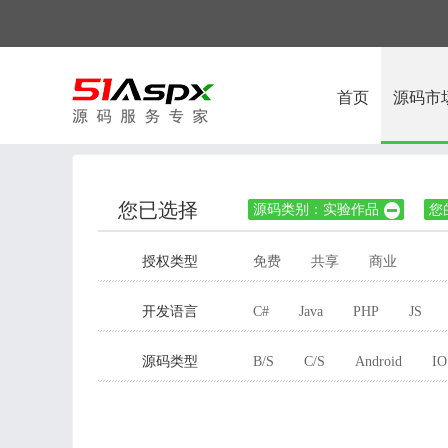
首页
源码市
您已选择
源码类别：实验作品
您

授权类型
免费
共享
商业
开发语言
C#
Java
PHP
JS
源码类型
B/S
C/S
Android
IO