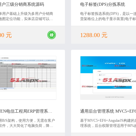
用户三级分销商系统源码
电子标签(DPS)分拣系统
单用户基础上升级为多用户分销商
电子标签拣选系统(DPS)，是以一
地图定位功能，实体店店铺可以自
货架格位上的电子显示装置(电子标
商品和下架商品，管理自己发货订
拣货单，指示应拣取的物品及数量
捡货人员的作业，减少目视寻找的
00 元
1288.00 元
不仅减少拣错率，更大幅提高效率.
2019-08-08
2019-10-21
HUAWEN电信工程局ERP管理系统源码
用B/S架构，使用方便，无需在客户
基于MVC5+EF6+AngularJS构建
软件，大大简化了电脑负荷，降低
理系统，后台权限管理适用于80%
本，而且能够有效保护数据和管理
易上手，二次开发速度快，界面简