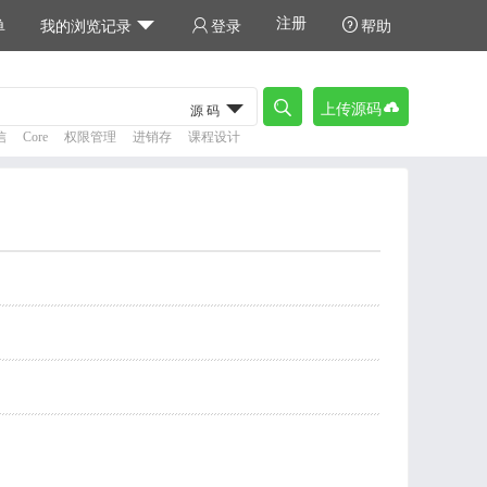
注册



单
我的浏览记录
登录
帮助



上传源码
源码
信
Core
权限管理
进销存
课程设计