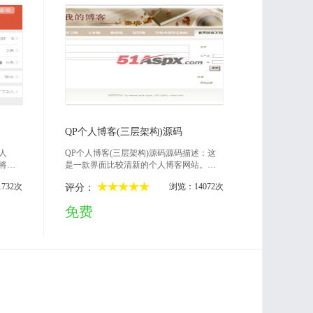
2014-06-19
QP个人博客(三层架构)源码
人
QP个人博客(三层架构)源码源码描述：这
将群
是一款界面比较清新的个人博客网站。主
化，
要实现了以下功能：1、用户的登陆以及注
732次
浏览：14072次
评分：
己的
册2、发表文章、查看文章、删除文章、发
、一
表评论技术特色：1、采用典型的三层架构
免费
播、
2、采用目前最优秀的网页编辑器之一FCK
佣金
editor3、博客文章分类比较人性化，易于操
作。默认登录名密码均为51aspxDB_51aspx
目录下是数据库文件，直接附加即可，数
据库配置文件在DB.cs中设置该兴趣的朋友
可以下载研究下。运行环境：vs2010+sql20
08