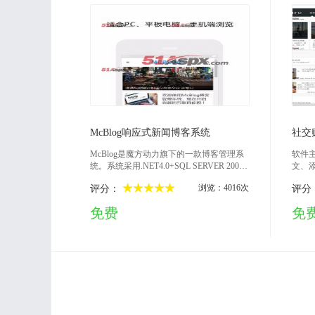
2018-03-14
McBlog响应式新闻博客系统
社交
McBlog是魔方动力旗下的一款博客管理系
软件
统。系统采用.NET4.0+SQL SERVER 2008
文、
开发，适合个人博客建站，可用于科技、
建相
浏览：4016次
评分：
评分
娱乐、资讯、产品等等类型的博客。McBlo
改产
g采用伪静态技术，可以自定义为.html等等
特色
免费
免
类型的网页后缀。本博客系统结合魔方采
表博
集器，可以实现自动采集文章，无需人工
干预。