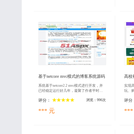
类树
2020-08-28
基于netcore mvc模式的博客系统源码
系统基于netcore2.2 mvc模式进行开发，并
实现
已经稳定运行好几年，凝聚了作者平时的
玩、
积累，从framework到netcore一直迭代更
浏览：996次
评分：
评分
新，系统特点：精简的仓储模式，便捷的a
utomapper映射方式，优雅的autofac注入方
*** 元
***
式，强大的查询扩展，系统多种设计方式
作为自有框架和学习技术的不二之选