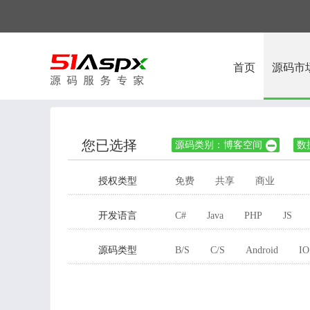
首页
源码市
您已选择
源码类别：博客空间
数

授权类型
免费
共享
商业
开发语言
C#
Java
PHP
JS
源码类型
B/S
C/S
Android
IO