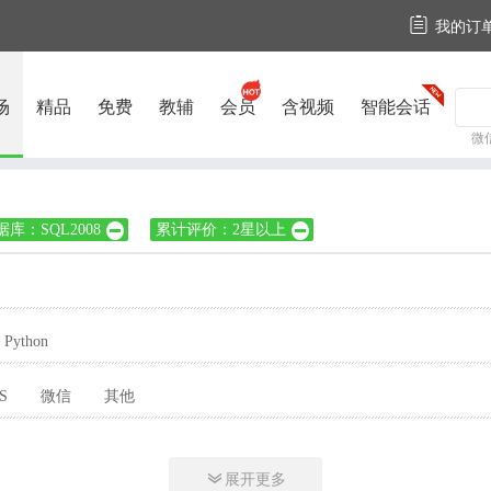

我的订
场
精品
免费
教辅
会员
含视频
智能会话
微
据库：SQL2008
累计评价：2星以上


Python
S
微信
其他

展开更多