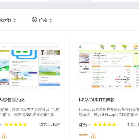

载次数
价格
2022-02-28
2022-02-18
内容管理系统
I-FAVOURITE博客
很简单，就是能发布内容就可以了1.前
I-Favourite是多用户多语言多种数
个页面，列表页和内容显示页2.前台
客系统，可以通过wap和IM紧密接合
页使用瀑布流样式显示后台添加的数
通过QQ,MSN机器人等发布博客。
浏览：316次
浏览：1
：
评分：
容3.后台使用Xadmin漂亮的UI4.能直
很强大的博客系统。.
粘贴Word中的内容，包括图片5.内
 元
*** 元
含有密码保护功能6.分类使用无限级分