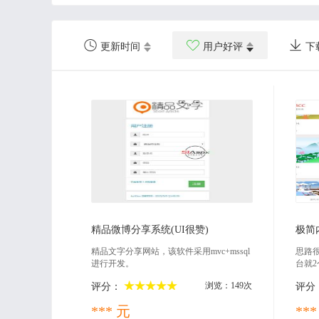



更新时间
用户好评
下
2022-03-21
精品微博分享系统(UI很赞)
极简
精品文字分享网站，该软件采用mvc+mssql
思路
进行开发。
台就2
列表
浏览：149次
评分：
评分
据库内
接复制
*** 元
***
容页