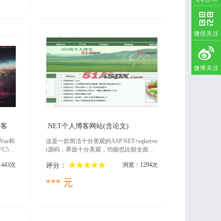
微信关注
微博关注
2019-03-28
博客
.NET个人博客网站(含论文)
ue和
这是一款简洁十分美观的ASP.NET+sqlserve
VC5，
r源码，界面十分美观，功能也比较全面，
比较适合 作为毕业设计、课程设计、使
443次
浏览：1294次
评分：
用，感兴趣的朋友可以下载看看哦
*** 元