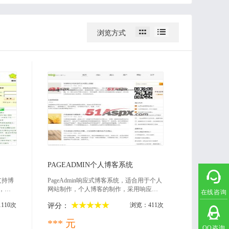


浏览方式
2021-07-06
PAGEADMIN个人博客系统
据支持博
PageAdmin响应式博客系统，适合用于个人
，可
网站制作，个人博客的制作，采用响应式
在线咨询
是一个
设计，在pc、ipad和手机上访问都有很好的
110次
浏览：411次
评分：
浏览体验，功能强大，扩展灵活，支持后
台和会员中心发布文章。文件提取码 1234
*** 元
QQ咨询