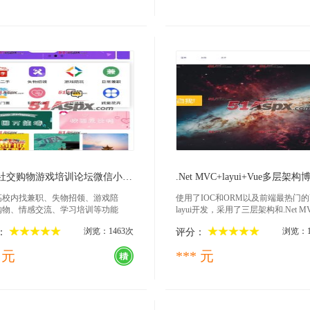
形结构
2020-04-08
2019-10-23
高校社交购物游戏培训论坛微信小程序源码（课程设计）
.Net MVC+layui+Vue多层架构
高校内找兼职、失物招领、游戏陪
使用了IOC和ORM以及前端最热门的V
购物、情感交流、学习培训等功能
layui开发，采用了三层架构和.Net M
个人博客网站附带QQ登陆功能
浏览：1463次
浏览：1
：
评分：
 元
*** 元