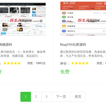
2017-04-19
2017-02-23
购物源码
BingSNS社群源码
主要功能包含：A：发表博文、修改博
通过裂变的社群层层传播，迅速拓展
添加资源、创建话题、发起提问、创
群，与之产生强互动，带来高转化。
册、发起话题相册；B：添加产品、修
主的利益最大化，将群主的权限最大
浏览：10801次
浏览：1
：
评分：
品、购物车、正常产品下单商务功能
放大群主的职能，让群主可以制定自
功能：发表博文可邀请好友阅读、发
玩法：通过基于兴趣的交互内容输出
费
免费
文可关联相关商品促成交易
群一码、一帖一码、邀请、推送、直
悬赏、奖励、收款、群费，以及销售
奖励等等都可以迅速为群主变现.
1
2
3
下一页
尾页