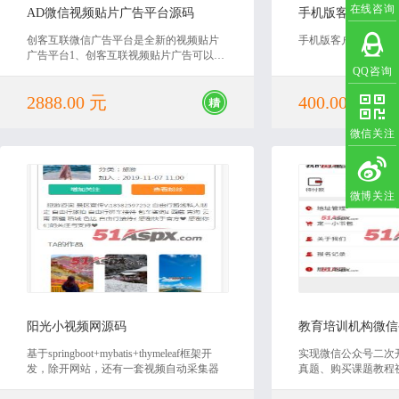
在线咨询
AD微信视频贴片广告平台源码
手机版客户关系管
创客互联微信广告平台是全新的视频贴片
手机版客户关系管理
广告平台1、创客互联视频贴片广告可以帮
客户快速提高营销效果,提升产品曝光量 点
QQ咨询
击量 增加在线销量。2、创客互联广告平台
2888.00 元
400.00 元
可以帮助代理商创造财富。3、创客互联广
告平台可以帮助一样有独自运营能力的公
司一起共赢。
微信关注
微博关注
2019-12-04
2020
阳光小视频网源码
基于springboot+mybatis+thymeleaf框架开
实现微信公众号二次
发，除开网站，还有一套视频自动采集器
真题、购买课题教程
名支付、查询考试成