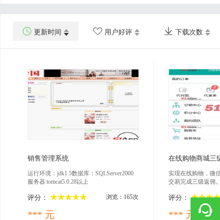



更新时间
用户好评
下载次数
2022-09-30
202
销售管理系统
运行环境：jdk1.5数据库：SQLServer2000
实现在线购物，微
服务器:tomcat5.0.28以上
交易完成三级返佣
浏览：165次
评分：
评分：
*** 元
*** 元