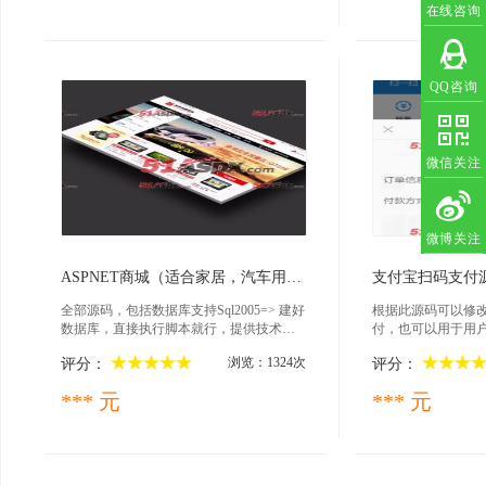
在线咨询
QQ咨询
微信关注
微博关注
2017-04-25
201
ASPNET商城（适合家居，汽车用品，服装）源码
支付宝扫码支付
全部源码，包括数据库支持Sql2005=> 建好
根据此源码可以修
数据库，直接执行脚本就行，提供技术支
付，也可以用于用
持服务。功能会员，商城，报表，数据库
可以固定金额支付。
浏览：1324次
评分：
评分：
管理，评论，短信，采集，统计，秒杀
提供的模板是用户
等，绝对物超所值，集成支付宝支付方
改完直接放在空间
*** 元
*** 元
式。