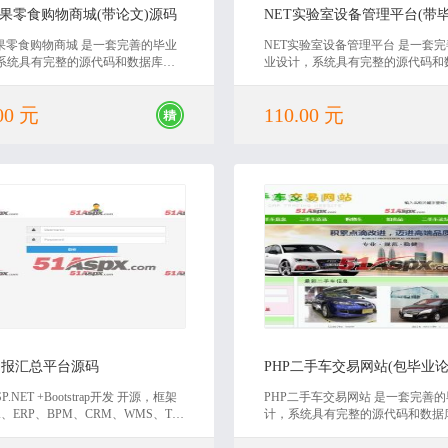
水果零食购物商城(带论文)源码
水果零食购物商城 是一套完善的毕业
NET实验室设备管理平台 是一套
系统具有完整的源代码和数据库，
业设计，系统具有完整的源代码和
应的毕业论文。非常适合毕业设计
库，还有毕业论文。非常适合毕业
设计使用，具有非常高的学习价
课程设计使用，具有非常高的学习
00 元
110.00 元
迎下载。
欢迎下载。
2018-07-27
2020-06-30
日报汇总平台源码
P.NET +Bootstrap开发 开源，框架
PHP二手车交易网站 是一套完善
、ERP、BPM、CRM、WMS、TM
计，系统具有完整的源代码和数据
IS等业务管理系统及后台系统
有对应的毕业论文。非常适合毕业