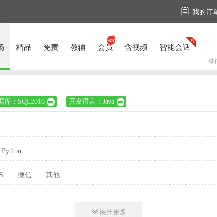

我的订
场
精品
免费
教辅
会员
含视频
智能会话
微
据库：SQL2016
开发语言：Java


Python
S
微信
其他

展开更多