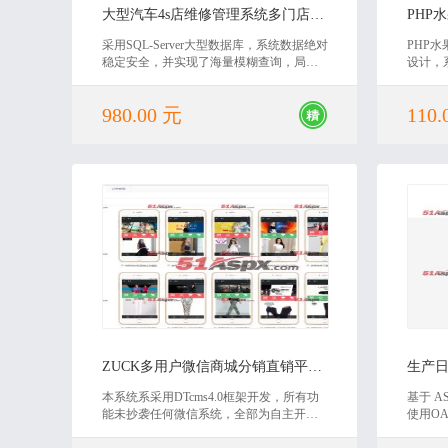
大型汽车4s店维修管理系统多门店版源码
PHP
采用SQL-Server大型数据库，系统数据绝对
PHP
稳定安全，并实现了海量模糊查询，局域
设计，
网即时通讯、条码识别等大量的高新科技
还有对
或课程
980.00 元
110.
值，欢
2020-05-18
ZUCK多用户微信商城分销直销平台源码
生产
本系统系采用DTcms4.0框架开发，所有功
基于 AS
能未抄袭任何微信系统，全部为自主开
使用OA
发。
S、M