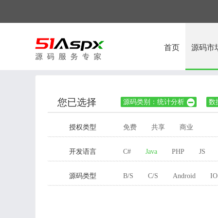
首页
源码市
您已选择
源码类别：统计分析
数

授权类型
免费
共享
商业
开发语言
C#
Java
PHP
JS
源码类型
B/S
C/S
Android
IO