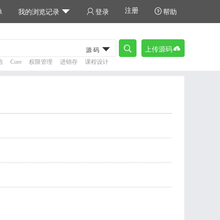
注册



单
我的浏览记录
登录
帮助



上传源码
源码
信
Core
权限管理
进销存
课程设计