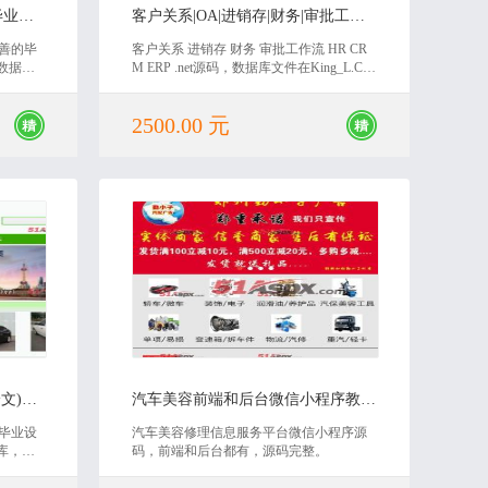
NET实验室设备管理平台(带毕业论文)源码
客户关系|OA|进销存|财务|审批工作流|HR|CRM源码
完善的毕
客户关系 进销存 财务 审批工作流 HR CR
数据
M ERP .net源码，数据库文件在King_L.CR
设计或
M\WebSite\Handlers文件下的SQL.sql.首先需
价值，
要运行install.htm，进行数据库自动附加 ，
2500.00 元
修改好连接串后，方可正常运行，不懂的
请给作者留言
2020-04-28
PHP二手车交易网站(包毕业论文)源码
汽车美容前端和后台微信小程序教辅源码
的毕业设
汽车美容修理信息服务平台微信小程序源
库，还
码，前端和后台都有，源码完整。
设计或