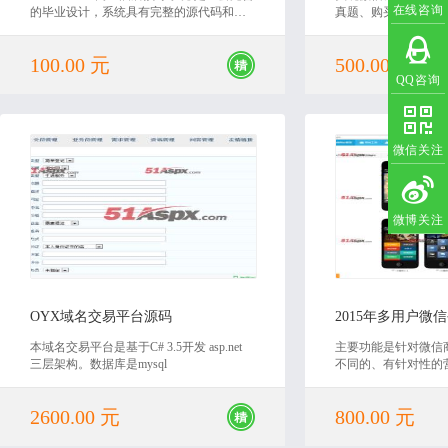
在线咨询
的毕业设计，系统具有完整的源代码和数
真题、购买课题教程
据库，还有对应的毕业论文。非常适合毕
名支付、查询考试成
业设计或课程设计使用，具有非常高的学
导入考试成绩、实现
100.00 元
500.00 元
习价值，欢迎下载。
QQ咨询
微信关注
微博关注
2018-12-14
2016
OYX域名交易平台源码
2015年多用户微
本域名交易平台是基于C# 3.5开发 asp.net
主要功能是针对微信
三层架构。数据库是mysql
不同的、有针对性的
2600.00 元
800.00 元