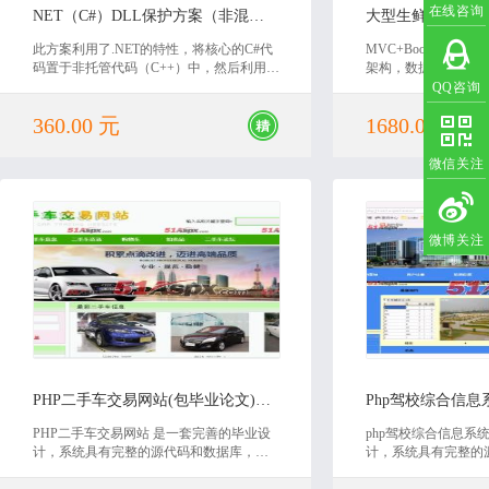
在线咨询
NET（C#）DLL保护方案（非混淆）源码
大型生鲜B2B商城
此方案利用了.NET的特性，将核心的C#代
MVC+Bootstrap+Dap
码置于非托管代码（C++）中，然后利用动
架构，数据处理,前
态编译特性来编译代码，编译前校验调用
为一体的LRcms。
QQ咨询
者身份，通过后则返回具体类实例，未通
进度，如果你也想要
360.00 元
1680.00 元
过则返回空，并加入了防调试功能。实现
了“不能看（C++DLL在常规手段不能被反
编译）”及“非合法调用者不能调”的目的。
微信关注
微博关注
2020-06-30
2018
PHP二手车交易网站(包毕业论文)源码
Php驾校综合信
PHP二手车交易网站 是一套完善的毕业设
php驾校综合信息系
计，系统具有完整的源代码和数据库，还
计，系统具有完整的
有对应的毕业论文。非常适合毕业设计或
有对应的毕业论文。