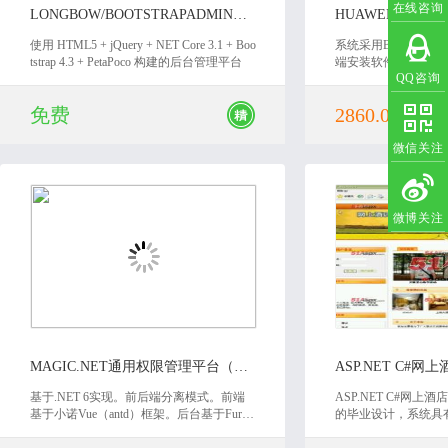
在线咨询
LONGBOW/BOOTSTRAPADMIN后台管理系统
使用 HTML5 + jQuery + NET Core 3.1 + Boo
系统采用B/S架构，
tstrap 4.3 + PetaPoco 构建的后台管理平台
端安装软件，大大简
QQ咨询
用户成本，而且能够
访问权限。
免费
2860.00 元
微信关注
微博关注
2022-11-30
2020
MAGIC.NET通用权限管理平台（RBAC模式）
基于.NET 6实现。前后端分离模式。前端
ASP.NET C#网上
基于小诺Vue（antd）框架。后台基于Furio
的毕业设计，系统具
n框架，SqlSugar、多租户、分库读写分
据库，还有对应的毕