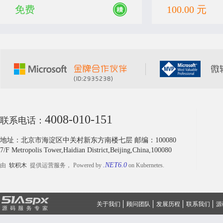
离、缓存、数据校验、鉴权、动态API、gR
业设计或课程设计使
免费
100.00 元
PC等众多基础功能集一身。模块化架构设
习价值，欢迎下载。
计，层次清晰，业务层推荐写到单独模
块，框架升级不影响业务!
4008-010-151
联系电话：
地址：北京市海淀区中关村新东方南楼七层 邮编：100080
7/F Metropolis Tower,Haidian District,Beijing,China,100080
.NET6.0
由
软积木
提供运营服务， Powered by
on Kubernetes.
关于我们
顾问团队
发展历程
联系我们
源