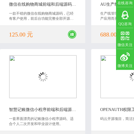
在线咨询
微信在线购物商城前端和后端源码（教辅）
AU生产线管理系
一款不错的微信在线购物商城源码，已经
生产线管理软件针对
有客户使用，前后台功能完整全部开源可
产应用而开发，能够
任意二次开发，微信支付、自动获取微信
范准确即时的生产数
QQ咨询
授权、名片分销二维码生成等功能
松、规范、细致的生
125.00 元
688.00 元
体化管理工作。提高
时、准确、全面的生
产过程。适用于所有
微信关注
存管理的企业。
微博关注
2019-11-04
2022
智慧记账微信小程序前端和后端源码（课程设计）
OPENAUTH权
一套界面漂亮的记账微信小程序源码、适
码云开源项目，简洁
合个人二次开发和毕业设计使用。