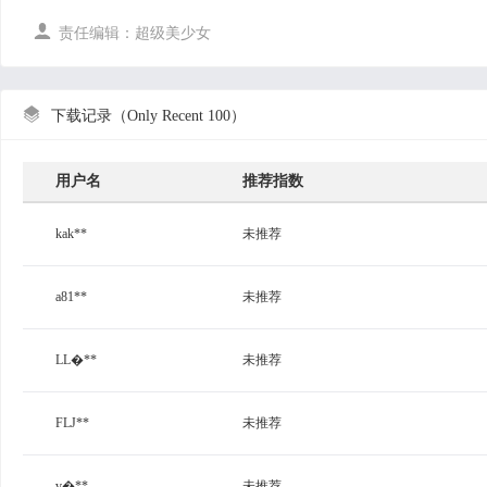

责任编辑：超级美少女

下载记录（Only Recent 100）
用户名
推荐指数
kak**
未推荐
a81**
未推荐
LL�**
未推荐
FLJ**
未推荐
v�**
未推荐