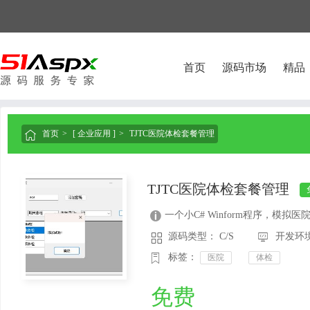
首页
源码市场
精品
首页
[ 企业应用 ]
TJTC医院体检套餐管理

TJTC医院体检套餐管理
一个小C# Winform程序，模拟

源码类型： C/S
开发环境：



标签：
医院
体检
免费