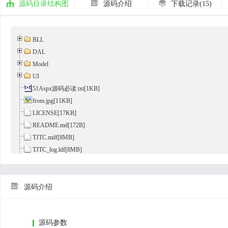



源码目录结构图
源码介绍
下载记录(15)
BLL
DAL
Model
UI
51Aspx源码必读.txt
[1KB]
from.jpg[11KB]
LICENSE[17KB]
README.md[172B]
TJTC.mdf[8MB]
TJTC_log.ldf[8MB]
最新Asp.Net源码下载.url[123B]

源码介绍
源码参数