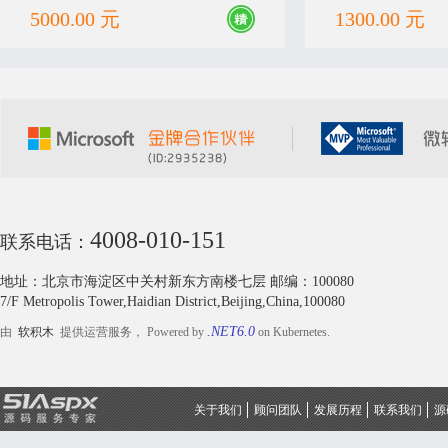
优、助学贷款、勤工助学等20多个模块 技
5000.00 元
1300.00 元
术特点：运用C#语言开发，数据库Sqlserve
r2014，运用了Highcharts、dataGrid、poshyt
ip等、使用了大量的ajax交互
4008-010-151
联系电话：
地址：北京市海淀区中关村新东方南楼七层 邮编：100080
7/F Metropolis Tower,Haidian District,Beijing,China,100080
.NET6.0
由
软积木
提供运营服务， Powered by
on Kubernetes.
关于我们
顾问团队
发展历程
联系我们
源