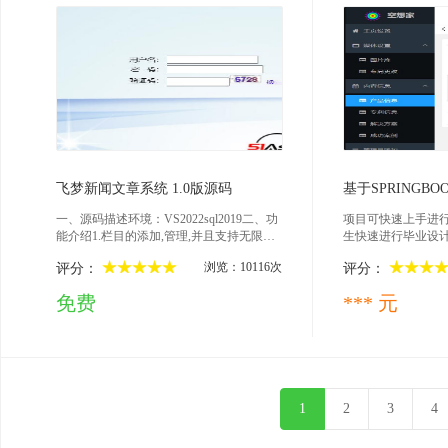
用封面栏目下级栏目数据的BUG7.修复如
户名和密码都是51a
果不调用数字分页就出错误的BUG8.修改
理员账号与密码：51asp
列表页,内容页生成功能9.修复程序安装提
5运行即可。
示sa登录失败的BUG10.修复已知BUG数据
库在DB_51Aspx文件夹中(sql2019)，附加
即可.登陆用户名：51aspx和密码：adminxht
tp://localhost:12345/admin/login.aspx三、注意
事项1、在项目web.config修改数据库连接
字符串，附加数据库。2、管理员账号与密
码：51aspxadmin。3、ctrl+F5运行即可。
2025-03-20
202
飞梦新闻文章系统 1.0版源码
一、源码描述环境：VS2022sql2019二、功
项目可快速上手进
能介绍1.栏目的添加,管理,并且支持无限级
生快速进行毕业设
栏目分类,每个栏目可设置独立的默认模板
浏览：10116次
评分：
评分：
2.文档的发布管理,支持自由设置静态,动态
浏览模式,自由设置头条,图文,幻灯等属性,
免费
*** 元
支持评论的控制3.自由切换图片水印(文字
和图片水印),控制图片上传类型,控制图片大
小4.支持作者来源的集中管理5.支持发布站
内公告,公告页可自由设置模板(需要懂点A
SP.NET知识)6.用户登陆日志管理7.友情链
接管理功能8.支持设置默认模板风格9.方便
的用户管理与其权限控制功能10.支持全站
1
2
3
4
静态生成,可通过栏目,文档发布时自由设置
静态与否11.前台界面全部采用标签调用数