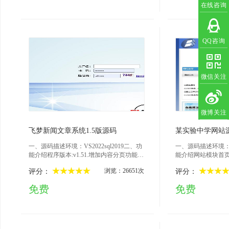
在线咨询
QQ咨询
微信关注
微博关注
2025-07-01
202
飞梦新闻文章系统1.5版源码
某实验中学网站
一、源码描述环境：VS2022sql2019二、功
一、源码描述环境：VS
能介绍程序版本:v1.51.增加内容分页功能2.
能介绍网站模块首
增加程序错误提示功能,不再出现一大堆的
息、德语工作、招
浏览：26651次
评分：
评分：
错误提示3.增加列表页分页标签文章记录数
园之星、校园论坛
统计标签{field.total}4.文章管理增加:a.两个
后台管理模块信息
免费
免费
时间段查询功能b.文章不同栏目之间的批量
统、在线报名管理
移动c.选择生成文章静态功能d.文章批量属
设置、学生社团管
性修改功能e.增加文章预览功能5.增加后台
学校基本管理学校
管理的页面验证功能,防止用户直接输入后
我们、网站底部信
台页面进行操作6.修复文章调用标签不能调
设置管理员管理、