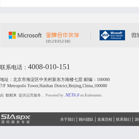
据的形式,让用户可自由更换自己的模板12.
会员中心功能13.支持匿名投稿功能,可在后
台设置是否开启该功能14.支持AJAX评论
功能15.支持模板管理功能，支持在线编辑
模板欲知更多详情,请安装本程序..............数
据库在DB_51Aspx文件夹下(sql2019)，附
加即可后台登陆用户名和吗都是51aspx三、
注意事项1、在项目web.config修改数据库
连接字符串，附加数据库。2、管理员账号
与
4008-010-151
联系电话：
地址：北京市海淀区中关村新东方南楼七层 邮编：100080
7/F Metropolis Tower,Haidian District,Beijing,China,100080
.NET6.0
由
软积木
提供运营服务， Powered by
on Kubernetes.
关于我们
顾问团队
发展历程
联系我们
源