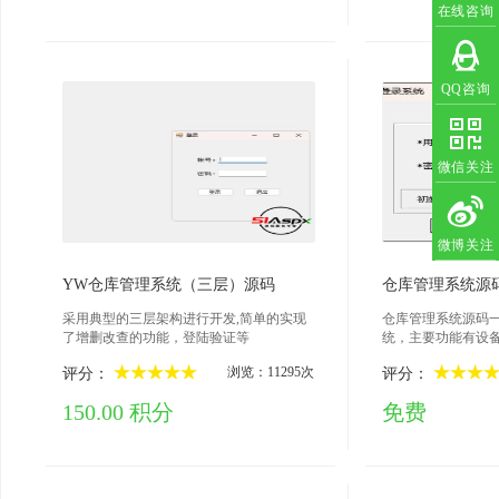
送机等设备构成，
在线咨询
的搬运，移动，存
QQ咨询
微信关注
微博关注
2023-07-18
202
YW仓库管理系统（三层）源码
仓库管理系统源
采用典型的三层架构进行开发,简单的实现
仓库管理系统源码
了增删改查的功能，登陆验证等
统，主要功能有设
根据设备号生成采购
浏览：11295次
评分：
评分：
码：admin/adminD
库，附加即可数据库采
150.00 积分
免费
d_Connection=
代码中搜索storag