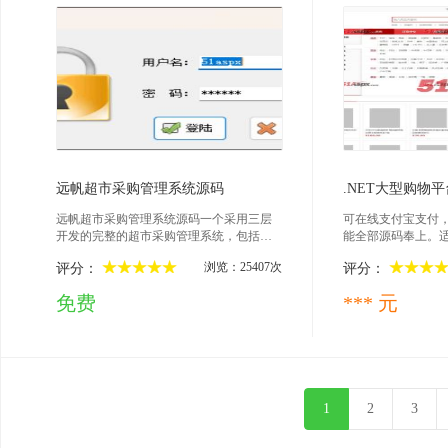
2022-12-05
202
远帆超市采购管理系统源码
.NET大型购物
远帆超市采购管理系统源码一个采用三层
可在线支付宝支付
开发的完整的超市采购管理系统，包括订
能全部源码奉上。
单管理、商品管理、库存管理、供应商管
电商平台，二次开
浏览：25407次
评分：
评分：
理、库存管理等数据库连接失败会弹出配
置窗口DB_51aspx下为Sql数据库，附加即
免费
*** 元
可默认登陆帐号/密码：51aspx/51aspx
1
2
3