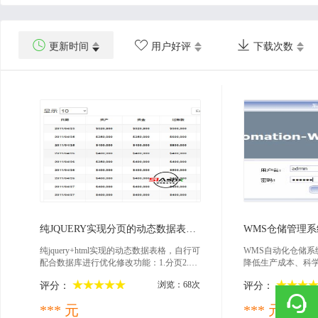



更新时间
用户好评
下载次数
2026-01-09
202
纯JQUERY实现分页的动态数据表格样式
WMS仓储管理系统
纯jquery+html实现的动态数据表格，自行可
WMS自动化仓储系
配合数据库进行优化修改功能：1.分页2.自
降低生产成本、科
动模糊查询搜索数据3.可把数据导出excel4.
非常重要的作用。
浏览：68次
评分：
评分：
可选择一页显示多少条数据
系统中的主要组成
放货物的高架仓库
*** 元
*** 元
理系统、货架、巷