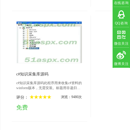
在线咨询
QQ咨询
微信关注
微博关注
2011-04-26
c#知识采集库源码
c#知识采集库源码此程序用来收集c#资料的
winform版本，无需安装。标题用非递归树
展示，可以添加子节点（叶子节点），添
浏览：9480次
评分：
加兄弟节点，以便更好的内容分类。内容
可以索引查找，搜索查找。数据存储在SQ
免费
Llite数据库中。具体内容大家阅读源码。
注：文本资料没有进行加密处理，如需要
加密处理，您可以在此基础上进行开发。
由于本软件采用的都是开源架构，出于商
业目的时不存在版权问题，您在使用或者