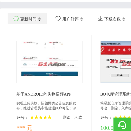



更新时间
用户好评
下载次数
2021-03-12
202
基于ANDROID的失物招领APP
BO仓库管理系统
实现上传失物、招领两类公告信息的发
简易版仓库管理系
布，经过管理员审核普通账户可见；评论
修改，删除，入库
与回复
出库列表及详细功
浏览：371次
评分：
评分：
*** 元
100.00 积分