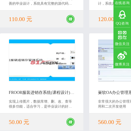
在线咨询
善的毕业设计，系统具有完整的源代码和
计，系统具有完整的
数据库，还有对应的毕业论文。非常适合
有对应的毕业论文。
毕业设计或课程设计使用，具有非常高的
课程设计使用，具有
110.00 元
120.00 元
学习价值，欢迎下载。
欢迎下载。
QQ咨询
微信关注
微博关注
2018-02-01
2019
FROOR服装进销存系统(课程设计)源码
崬软OA办公管理
实现上传图片，数据库增、删、改、查等
非常强大的办公管理
很多功能，适合学习，是毕业设计的好选
用和二次开发使用
择
50.00 元
560.00 元