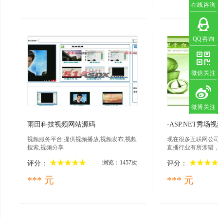
多多指点，谢谢！该网站使用了cmp4的播
站还存在bug还在
在线咨询
放器插件。感谢在我做项目途中给我帮助
时有时没有，这些
的Winlone囧V和大神的帮助。注意：开发
的三层音乐网站很
环境为VisualStudio2010,数据库为SQLServer
思想，所以大家互
2008，数据库文件在DB_51aspx文件夹中附
高手指点迷津，谢
QQ咨询
加就行。后台地址：域名/admin/Admin_Log
密码都是51aspx
inPage.aspx后台管理帐号和密码均为：51as
px
微信关注
微博关注
2017-02-04
202
雨田科技视频网站源码
-ASP.NET秀场
视频服务平台,提供视频播放,视频发布,视频
现在很多互联网公
搜索,视频分享
直播行业有所涉猎
资、还是增加用户
浏览：1457次
评分：
评分：
统是必不可少的
*** 元
*** 元