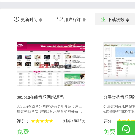



更新时间
用户好评
下载次数
2013-10-25
201
88Song在线音乐网站源码
分层架构音乐网
88Song在线音乐网站源码功能介绍：用三
分层架构音乐网站源
层架构简单实现在线音乐平台能够播放音
et选修课的期末作
乐，百度推广分享，后台管理等后台功
数据库采用sqlserv
浏览：9613次
评分：
评分：
能：歌曲管理歌手管理歌曲类型管理安全
前台浏览歌曲，播
管理歌手类型管理后台页面设计仿制liuwt9
员注册，后台分管
免费
免费
99的三层架构音乐平台希望各位大神可以
及会员信息修改；