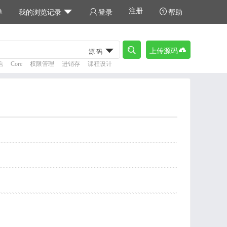
注册



单
我的浏览记录
登录
帮助



上传源码
源码
信
Core
权限管理
进销存
课程设计