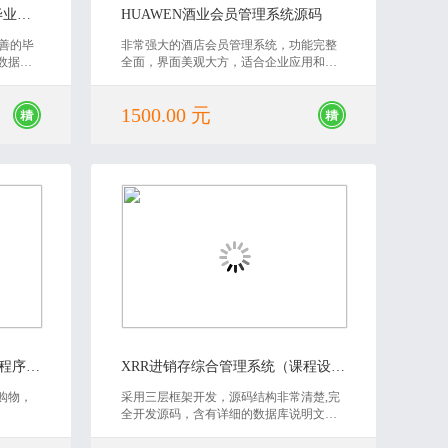
NET实验室设备管理平台(带毕业论文)源码
HUAWEN酒业会员管理系统源码
完善的毕
非常强大的酒店会员管理系统，功能完整
数据
全面，界面美观大方，适合企业应用和二
设计或
次开发使用
价值，
1500.00 元
2020-07-14
在线购物商城三级分销微信小程序源码（课程设计）
XRR进销存综合管理系统（课程设计）源码
购物，
采用三层框架开发，源码结构非常清楚,完
全开发源码，含有详细的数据库说明文
档；适合二次开发