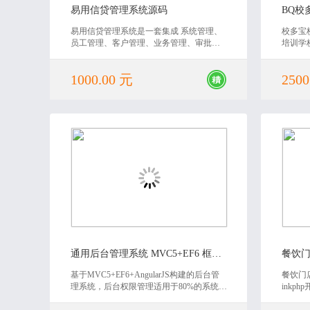
易用信贷管理系统源码
易用信贷管理系统是一套集成 系统管理、
校多宝
员工管理、客户管理、业务管理、审批管
培训学
理、财务管理、统计报表 等功能的供信贷
业应用
公司使用的综合性办公管理系统。
进的协
1000.00 元
2500
网络化
业经验
校日常
2019-10-21
通用后台管理系统 MVC5+EF6 框架源码
基于MVC5+EF6+AngularJS构建的后台管
餐饮门
理系统，后台权限管理适用于80%的系统，
inkp
易上手，二次开发速度快，界面简洁大
序，适