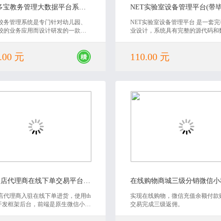
BQ校多宝教务管理大数据平台系统源码
校务管理系统是专门针对幼儿园、
NET实验室设备管理平台 是一套
校的业务应用而设计研发的一款行
业设计，系统具有完整的源代码和
软件。校管家校务管理系统融入先
库，还有毕业论文。非常适合毕业
同管理理念，运用领先的信息化、
课程设计使用，具有非常高的学习
.00 元
110.00 元
处理技术，结合丰富的教育培训行
欢迎下载。
，切实有效的解决幼儿园、培训学
工作中的关键应用。
2021-10-14
2020-02-07
餐饮门店代理商在线下单交易平台微信小程序(课程设计)
店代理商入驻在线下单进货，使用th
实现在线购物，微信充值余额付款
hp开发框架后台，前端是原生微信小程
交易完成三级返佣。
合作为毕业设计