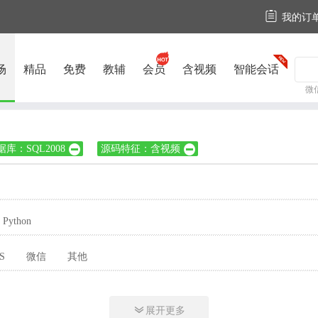

我的订
场
精品
免费
教辅
会员
含视频
智能会话
微
据库：SQL2008
源码特征：含视频


Python
S
微信
其他

展开更多