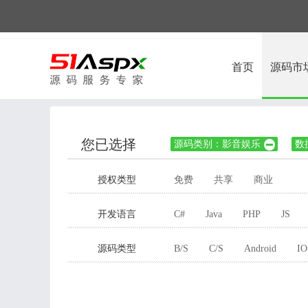
首页
源码市
您已选择
源码类别：影音娱乐
数

授权类型
免费
共享
商业
开发语言
C#
Java
PHP
JS
源码类型
B/S
C/S
Android
IO