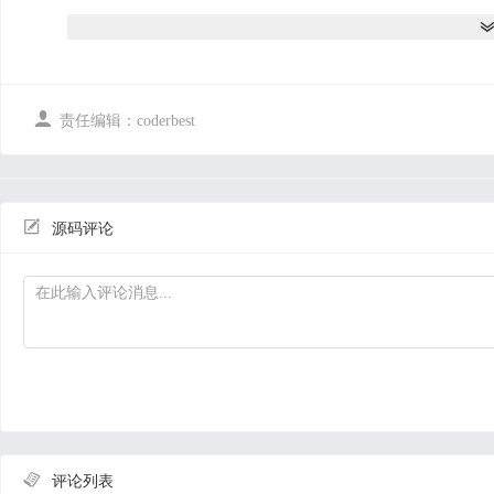
并且数据的汇总查询方面效率也是极其的低下，并且数据安全
在互联网时代都可以得到有效的补充。
结合先进的互联网技术，开发符合需求的软件，让数据内容管
性，都能让正确率达到最高，管理更加的科学和便捷。

责任编辑：coderbest
本次开发的高校科研信息管理系统实现了操作日志管理、字典
通知管理、学术活动管理、学院部门管理、科研人员管理、管
系统用到了关系型数据库中王者MySql作为系统的数据库，
得到了保证。
并且程序也具备程序需求的所有功能，使得操作性还是安全性

源码评论
确确实实的让人们提升信息处理效率。
关键字：信息管理，时效性，安全性，MySql
这是javaWeb的前后端分离的Springboot和vue源码包含论文 基于
系统实现了操作日志管理、字典管理、反馈管理、公告管理、
院部门管理、科研人员管理、管理员管理等功能
目录DB_51Aspx中的db.sql是数据库脚本
前台登录页面
http://localhost:8080/gaoxiaokeyanxinxi/front/index.html

评论列表