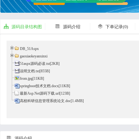



源码目录结构图
源码介绍
下单记录(0)
DB_51Aspx
gaoxiaokeyanxinxi
51aspx源码必读.txt
[2KB]
说明文档.txt
[855B]
from.jpg[11KB]
springboot技术文档.docx[11KB]
最新Asp.Net源码下载.url[123B]
高校科研信息管理系统论文.doc[1.4MB]

源码介绍