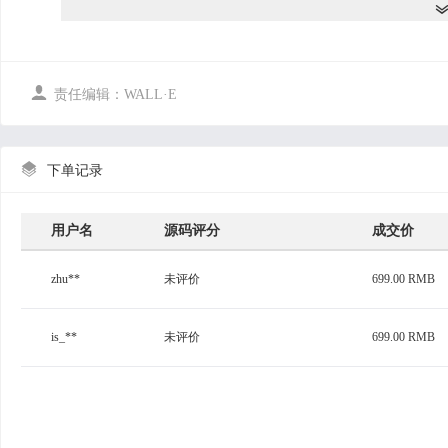
(5) 后台分类信息添加查看。
二、前台管理
(1) 前台按二级分类栏目进行信息的展示，目前内置了二
吧、新闻资讯栏目。
(2) 支持用户的登录、注册、密码找回。

责任编辑：WALL·E
(3) 会员分为个人会员和商家会员。
(4)会员登录个人后台后可以可以签到送积分。
(5) 会员登录个人后台后可以发布信息。
(6) 会员登录个人后台后可以给管理员发站内信，提成网站

下单记录
(7) 会员登录个人后台后可以修改个人信息、上传头像、
三、注意事项
1、开发环境为Visual Studio 2012，数据库为SqlServer2012
用户名
源码评分
成交价
2、数据库文件在DB_51aspx文件夹中，附加即可
3、默认数据库连接字符串在web.config配置文件中修改
zhu**
未评价
699.00 RMB
4、管理员登录名为:wjh，密码为:123
is_**
未评价
699.00 RMB