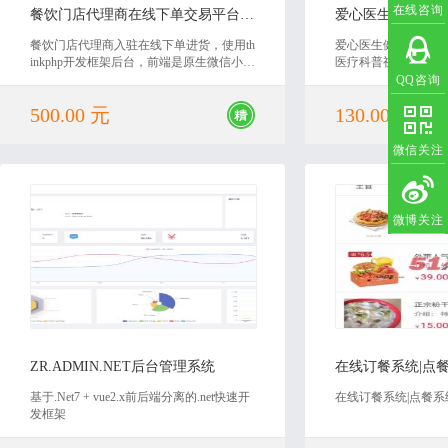
在线咨询
餐饮门店代理商在线下单交易平台微信小程序(课程设计)
餐饮门店代理商入驻在线下单进货，使用th
爱心医生健康知识门
inkphp开发框架后台，前端是原生微信小程
医疗科普视频、语音
序，适合作为毕业设计
答平台！本网站是一
QQ咨询
享平台！提供医疗科
500.00 元
130.00 元
科普文章等多种疾病
助力医生实现知识沉
享受健康美好生活，
微信关注
微博关注
2022-12-05
2019
ZR.ADMIN.NET后台管理系统
基于.Net7 + vue2.x前后端分离的.net快速开
在线订餐系统|点餐系
发框架