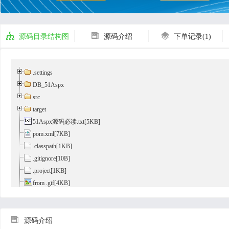



源码目录结构图
源码介绍
下单记录(1)
.settings
DB_51Aspx
src
target
51Aspx源码必读.txt
[5KB]
pom.xml
[7KB]
.classpath[1KB]
.gitignore[10B]
.project[1KB]
from .gif[4KB]
jspm校园餐厅管理.docx[4.44MB]
jspm校园餐厅管理.pptx[3.11MB]

最新Asp.Net源码下载.url[123B]
源码介绍