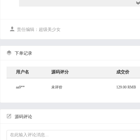
用户的主要功能有：
1.用户注册和登陆系统
2.查看校园餐厅美食推荐，美食详情
3.用户可以在线搜索美食，对美食评论，收藏
4.用户下单美食，提交订单

责任编辑：超级美少女
5.用户可以在论坛信息中发布帖子，回复帖子，查看帖子
6.用户可以查看校园餐厅的新闻资讯信息
7.用户个人中心修改个人资料，修改密码
8.用户查看在线美食下单的状态，在线支付订单

下单记录
9.用户查看自己收藏的美食
10.退出登陆
用户名
源码评分
成交价
商家的主要功能有：
1.商家输入账户登陆系统后台
aa9**
未评价
129.00 RMB
2.个人中心，商家修改密码和个人信息包括营业执照
3.菜系管理，商家可以查询菜系
4.美食管理，商家可以在线上传，修改，删除，查询菜品
5.订单管理，商家可以查询订单信息，订单审核，修改，删除
6.退出登陆

源码评论
管理员的主要功能有：
1.管理员输入账户登陆后台
2.个人中心，管理员修改密码和账户信息